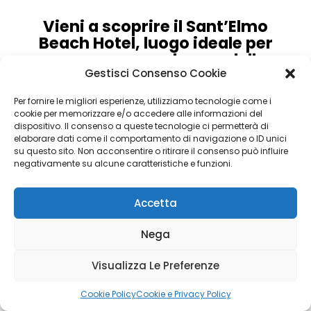
Vieni a scoprire il
Sant’Elmo
Beach Hotel,
luogo ideale per
una vacanza nel mare della
Sardegna!
Gestisci Consenso Cookie
Se desideri avere anche un preventivo della
Per fornire le migliori esperienze, utilizziamo tecnologie come i
cookie per memorizzare e/o accedere alle informazioni del
biglietteria aerea o marittima chiama al
dispositivo. Il consenso a queste tecnologie ci permetterà di
numero 070 / 684288
elaborare dati come il comportamento di navigazione o ID unici
su questo sito. Non acconsentire o ritirare il consenso può influire
negativamente su alcune caratteristiche e funzioni.
Accetta
Cala Porceddu
Nega
Visualizza Le Preferenze
Cala Pira
Calcola Preventivo
Cookie Policy
Cookie e Privacy Policy
Castiadas