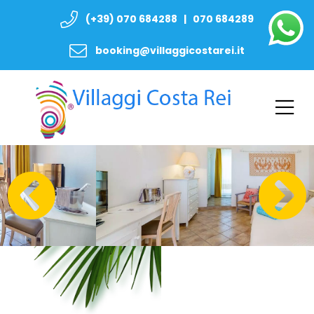
(+39) 070 684288 | 070 684289
booking@villaggicostarei.it