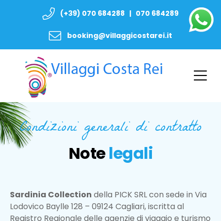
(+39) 070 684288 | 070 684289
booking@villaggicostarei.it
Condizioni generali di contratto
Note
legali
Sardinia Collection
della PICK SRL con sede in Via
Lodovico Baylle 128 – 09124 Cagliari, iscritta al
Registro Regionale delle agenzie di viaggio e turismo