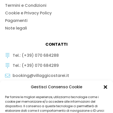
Termini e Condizioni
Cookie e Privacy Policy
Pagamenti
Note legali
CONTATTI
Tel.: (+39) 070 684288
Tel.: (+39) 070 684289
booking@villaggicostarei.it
Gestisci Consenso Cookie
Per fornire le migliori esperienze, utilizziamo tecnologie come i
cookie per memorizzare e/o accedere alle informazioni del
Copyright © 2023 Sardinia Collection – PICK Srl / P.IVA 02542010927 |
dispositivo. Il consenso a queste tecnologie ci permetterà di
Tutti i diritti riservati.
elaborare dati come il comportamento di navigazione o ID unici