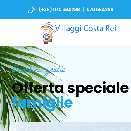
(+39) 070 684288 | 070 684289
Bambini gratis
Offerta speciale 
famiglie